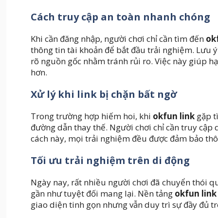
Cách truy cập an toàn nhanh chóng
Khi cần đăng nhập, người chơi chỉ cần tìm đến
ok
thông tin tài khoản để bắt đầu trải nghiệm. Lưu
rõ nguồn gốc nhằm tránh rủi ro. Việc này giúp hạn
hơn.
Xử lý khi link bị chặn bất ngờ
Trong trường hợp hiếm hoi, khi
okfun link
gặp tì
đường dẫn thay thế. Người chơi chỉ cần truy cập 
cách này, mọi trải nghiệm đều được đảm bảo thô
Tối ưu trải nghiệm trên di động
Ngày nay, rất nhiều người chơi đã chuyển thói qu
gần như tuyệt đối mang lại. Nền tảng
okfun link
giao diện tinh gọn nhưng vẫn duy trì sự đầy đủ tr