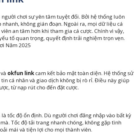
 người chơi sự yên tâm tuyệt đối. Bởi hệ thống luôn
p nhanh, không gián đoạn. Ngoài ra, mọi dữ liệu cá
iên an tâm hơn khi tham gia cá cược. Chính vì vậy,
yếu tố quan trọng, quyết định trải nghiệm trọn vẹn.
 và
okfun link
cam kết bảo mật toàn diện. Hệ thống sử
n cá nhân và giao dịch không bị rò rỉ. Điều này giúp
ợc, từ nạp rút cho đến đặt cược.
 là tốc độ ổn định. Dù người chơi đăng nhập vào bất kỳ
mà. Tốc độ tải trang nhanh chóng, không gặp tình
oải mái và tiện lợi cho mọi thành viên.