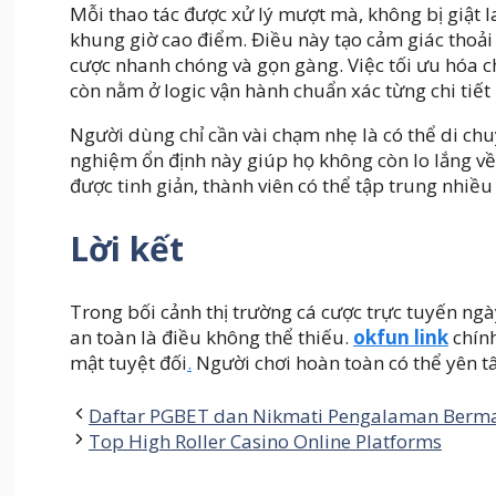
Mỗi thao tác được xử lý mượt mà, không bị giật la
khung giờ cao điểm. Điều này tạo cảm giác thoải 
cược nhanh chóng và gọn gàng. Việc tối ưu hóa ch
còn nằm ở logic vận hành chuẩn xác từng chi tiết
Người dùng chỉ cần vài chạm nhẹ là có thể di ch
nghiệm ổn định này giúp họ không còn lo lắng về 
được tinh giản, thành viên có thể tập trung nhiều 
Lời kết
Trong bối cảnh thị trường cá cược trực tuyến ngà
an toàn là điều không thể thiếu.
okfun link
chính
mật tuyệt đối
.
Người chơi hoàn toàn có thể yên t
Daftar PGBET dan Nikmati Pengalaman Berma
Top High Roller Casino Online Platforms