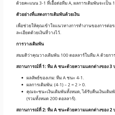
ด้วยคะแนน 3-1 ที่เอื้อต่อทีม A, ผลการเดิมพันจะเป็น
ตัวอย่างที่แสดงการเดิมพันด้วยเงิน
เพื่อช่วยให้คุณเข้าใจแนวทางการทำงานของการต่อรอง
ละเอียดด้วยเงินที่วางไว้.
การวางเดิมพัน
สมมติว่าคุณวางเดิมพัน 100 ดอลลาร์ในทีม A ด้วยการ
สถานการณ์ที่ 1: ทีม A ชนะด้วยความแตกต่างของ 3 ป
ผลลัพธ์ของเกม: ทีม A ชนะ 4-1.
ผลการเดิมพัน: (4-1) – 2 = 2 > 0.
คุณจะชนะเงินเดิมพันทั้งหมด, ได้รับคืนเงินเดิม
(รวมทั้งหมด 200 ดอลลาร์).
สถานการณ์ที่ 2: ทีม A ชนะด้วยความแตกต่างของ 2 