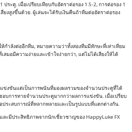
 1 ประตู. เมื่อเปรียบเทียบกับอัตราต่อรอง 1.5-2, การต่อรอง 1
งสูงขึ้นด้วย. ผู้เล่นจะได้รับเงินคืนถ้าทีมต่ออัตราต่อรอง
ให้กำลังต่ออีกทีม, หมายความว่าทั้งสองทีมมีทักษะที่เท่าเทียม
ที่เสมอมีความง่ายและเข้าใจง่ายกว่า, แต่ไม่ได้เสียงให้ได้
ารแข่งขันแต่เป็นการพนันที่มองผลรวมของจำนวนประตูที่ได้
่นที่ชอบการทายจำนวนประตูมากกว่าผลการแข่งขัน. เมื่อเปรียบ
นอประสบการณ์ที่หลากหลายและเป็นรูปแบบที่แตกต่างกัน.
วและมีประสิทธิภาพจากนักเชี่ยวชาญของ HappyLuke FX