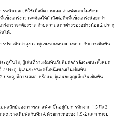
ารพนันบอล, ที่ใช้เมื่อมีความแตกต่างชัดเจนในทักษะ
ี่แข็งแกร่งกว่าจะต้องให้กำลังต่อทีมที่แข็งแกร่งน้อยกว่า
ข็งแกร่งกว่าจะต้องชนะด้วยความแตกต่างของอย่างน้อย 2 ประตู
ันได้.
ารประเมินว่าสูงกว่าคู่แข่งของตนอย่างมาก. กับการเดิมพัน
ูขึ้นไป, ผู้เล่นที่วางเดิมพันกับทีมต่อกำลังจะชนะทั้งหมด.
2 ประตู, ผู้เล่นจะชนะครึ่งหนึ่งของเงินเดิมพัน.
ะตู, มีการเสมอ, หรือแพ้, ผู้เล่นจะสูญเสียเงินเดิมพัน
, ผลลัพธ์ของการชนะแพ้จะขึ้นอยู่กับการหักจาก 1.5 ถึง 2
หากคุณวางเดิมพันกับทีม A ด้วยการต่อรอง 1.5-2 และเกมจบ