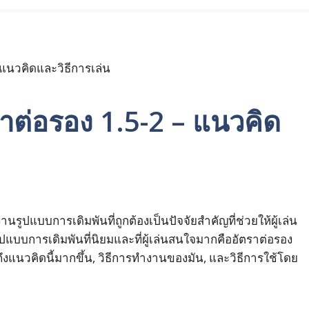
 แนวคิดและวิธีการเล่น
ราต่อรอง 1.5-2 – แนวคิด
แบบการเดิมพันที่ถูกต้องเป็นปัจจัยสำคัญที่ช่วยให้ผู้เล่น
ปแบบการเดิมพันที่นิยมและที่ผู้เล่นสนใจมากคืออัตราต่อรอง
ถึงแนวคิดนี้มากขึ้น, วิธีการทำงานของมัน, และวิธีการใช้โดย