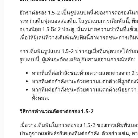
อัตราต่อรอง 1.5-2 เป็นรูปแบบหนึ่งของการต่อรองในก
ระหว่างทีมฟุตบอลสองทีม. ในรูปแบบการเดิมพันนี้, ทีมท
อย่างน้อย 1.5 ถึง 2 ประตู. นั่นหมายความว่าทีมที่แ
เพื่อให้ผู้เล่นที่วางเดิมพันกับทีมนี้สามารถชนะการเดิมพ
การเดิมพันรูปแบบ 1.5-2 ปรากฏเมื่อทีมฟุตบอลได้รับก
รูปแบบนี้, ผู้เล่นจะต้องเผชิญกับสามสถานการณ์หลัก:
หากทีมที่ต่อกำลังชนะด้วยความแตกต่างจาก 2 ประต
หากทีมต่อกำลังชนะด้วยความแตกต่างที่ถูกต้องที่ 
หากทีมต่อกำลังชนะด้วยความแตกต่างน้อยกว่า 2 ปร
ทั้งหมด.
วิธีการคำนวณอัตราต่อรอง 1.5-2
เมื่อวางเดิมพันในการต่อรอง 1.5-2 ของการเดิมพันบอล
ประตูจากผลลัพธ์จริงของทีมต่อกำลัง. ตัวอย่างเช่น, 