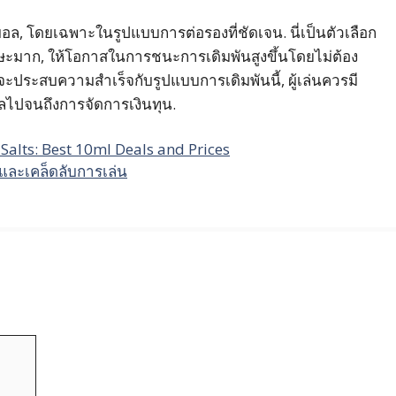
อล, โดยเฉพาะในรูปแบบการต่อรองที่ชัดเจน. นี่เป็นตัวเลือก
ษะมาก, ให้โอกาสในการชนะการเดิมพันสูงขึ้นโดยไม่ต้อง
ี่จะประสบความสำเร็จกับรูปแบบการเดิมพันนี้, ผู้เล่นควรมี
ูลไปจนถึงการจัดการเงินทุน.
 Salts: Best 10ml Deals and Prices
และเคล็ดลับการเล่น