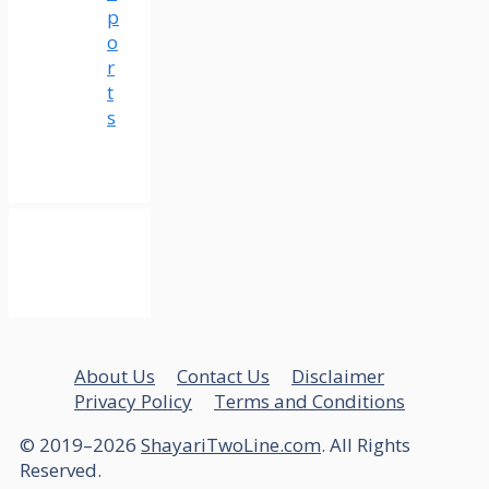
p
o
r
t
s
About Us
Contact Us
Disclaimer
Privacy Policy
Terms and Conditions
© 2019–2026
ShayariTwoLine.com
. All Rights
Reserved.