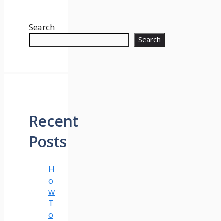
Search
Search
Recent
Posts
H
o
w
T
o