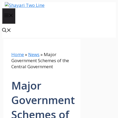
Skip
to
Menu
content
Home
»
News
»
Major
Government Schemes of the
Central Government
Major
Government
Schemes of